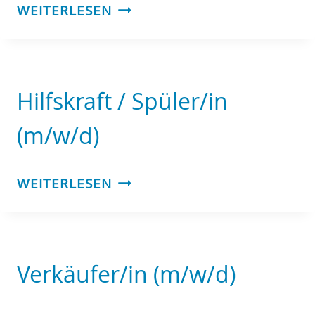
SERVICEKRAFT
WEITERLESEN
(M/W/D)
Hilfskraft / Spüler/in
(m/w/d)
HILFSKRAFT
WEITERLESEN
/
SPÜLER/IN
(M/W/D)
Verkäufer/in (m/w/d)