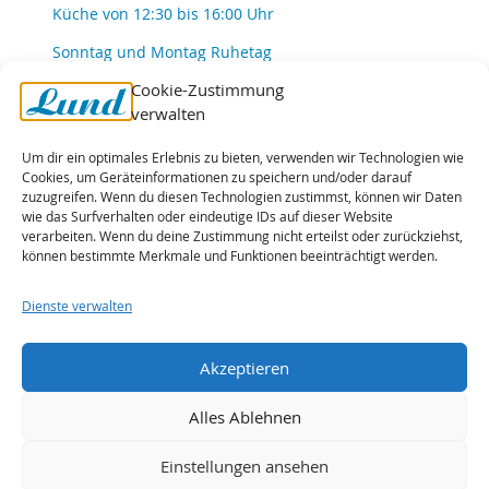
Küche von 12:30 bis 16:00 Uhr
Sonntag und Montag Ruhetag
Cookie-Zustimmung
verwalten
Gutschein kaufen
Newsletter abonieren
Um dir ein optimales Erlebnis zu bieten, verwenden wir Technologien wie
Shop
Cookies, um Geräteinformationen zu speichern und/oder darauf
zuzugreifen. Wenn du diesen Technologien zustimmst, können wir Daten
Speisekarten
wie das Surfverhalten oder eindeutige IDs auf dieser Website
Brot vorbestellen
verarbeiten. Wenn du deine Zustimmung nicht erteilst oder zurückziehst,
Lund Iskreem
können bestimmte Merkmale und Funktionen beeinträchtigt werden.
Dienste verwalten
Presse
Jobs
Cookie-Richtlinie
Akzeptieren
Datenschutzerklärung
Alles Ablehnen
Impressum
Einstellungen ansehen
folge uns auf