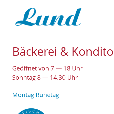
Zum
Inhalt
springen
Bäckerei & Kondito
MILCHEIS UND CREMEEIS
Stracciatella
Geöffnet von 7 — 18 Uhr
Sonntag 8 — 14.30 Uhr
Schokolade 70%
Sylter Rose Schmand
Montag Ruhetag
Nocciolata
Buttermilch