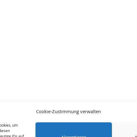
Cookie-Zustimmung verwalten
Cookies, um
diesen
eutige IDs auf
Akzeptieren
A