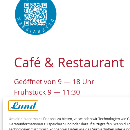
Vanille Tahiti
Meersalz-Karamell
Weiße Schoko
Sylter Honig
Joghurt Mohnstreussel
Café & Restaurant
SORBETS
Mango
Geöffnet von 9 — 18 Uhr
Frühstück 9 — 11:30
Erdbeere
Mittag 12:30 — 17 Uhr
Zitrone
Um dir ein optimales Erlebnis zu bieten, verwenden wir Technologien wie 
Sonntag und Montag Ruhetag
Geräteinformationen zu speichern und/oder darauf zuzugreifen. Wenn du 
Technologien zustimmst, können wir Daten wie das Surfverhalten oder eind